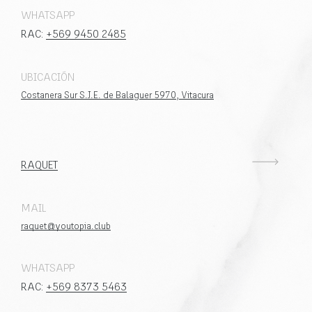
WHATSAPP
RAC:
+569 9450 2485
UBICACIÓN
Costanera Sur S.J.E. de Balaguer 5970, Vitacura
RAQUET
MAIL
raquet@youtopia.club
WHATSAPP
RAC:
+569 8373 5463