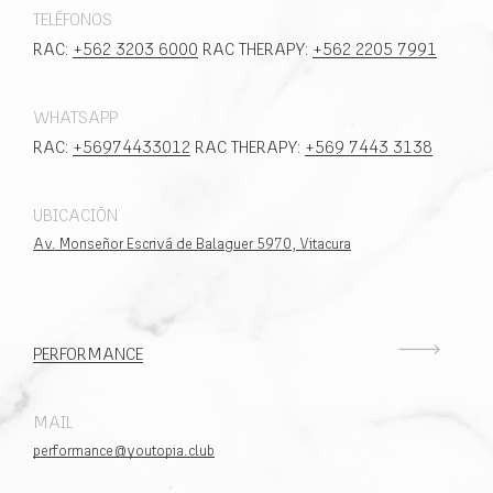
TELÉFONOS
RAC:
+562 3203 6000
RAC THERAPY:
+562 2205 7991
WHATSAPP
RAC:
+56974433012
RAC THERAPY:
+569 7443 3138
UBICACIÓN
Av. Monseñor Escrivá de Balaguer 5970, Vitacura
PERFORMANCE
MAIL
performance@youtopia.club