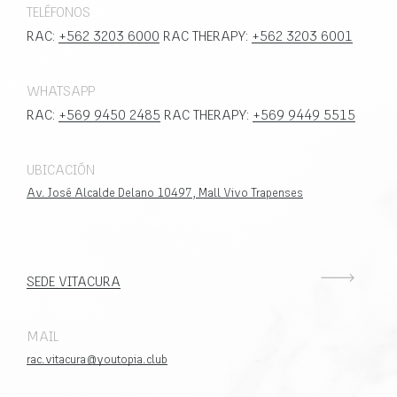
TELÉFONOS
RAC:
+562 3203 6000
RAC THERAPY:
+562 3203 6001
WHATSAPP
RAC:
+569 9450 2485
RAC THERAPY:
+569 9449 5515
UBICACIÓN
Av. José Alcalde Delano 10497, Mall Vivo Trapenses
SEDE VITACURA
MAIL
rac.vitacura@youtopia.club