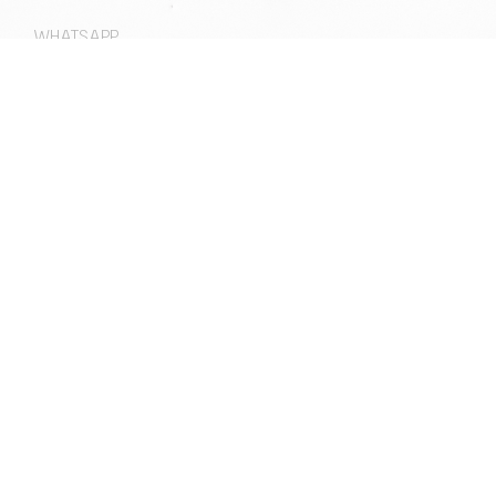
WHATSAPP
RAC:
+569 9450 2485
UBICACIÓN
Costanera Sur S.J.E. de Balaguer 5970, Vitacura
RAQUET
MAIL
raquet@youtopia.club
WHATSAPP
RAC:
+569 8373 5463