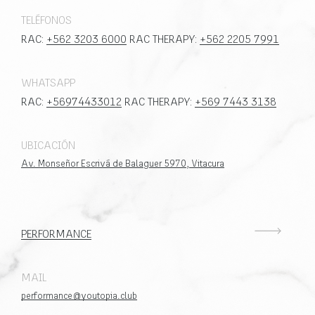
TELÉFONOS
RAC:
+562 3203 6000
RAC THERAPY:
+562 2205 7991
WHATSAPP
RAC:
+56974433012
RAC THERAPY:
+569 7443 3138
UBICACIÓN
Av. Monseñor Escrivá de Balaguer 5970, Vitacura
PERFORMANCE
MAIL
performance@youtopia.club