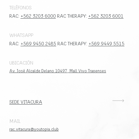
TELÉFONOS
RAC:
+562 3203 6000
RAC THERAPY:
+562 3203 6001
WHATSAPP
RAC:
+569 9450 2485
RAC THERAPY:
+569 9449 5515
UBICACIÓN
Av. José Alcalde Delano 10497, Mall Vivo Trapenses
SEDE VITACURA
MAIL
rac.vitacura@youtopia.club