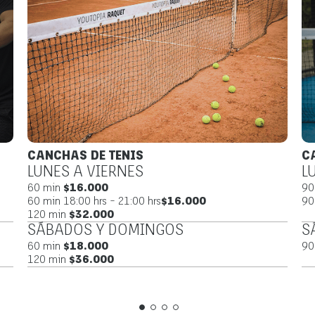
CANCHA DE PÁDEL
C
LUNES A VIERNES
L
90 min
$20.000
60
90 min 18:00 hrs - 21:00 hrs
$30.000
60
12
SÁBADOS Y DOMINGOS
S
90 min
$24.000
60
12