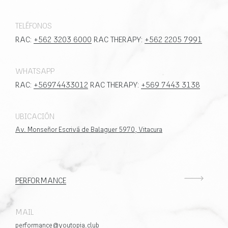
TELÉFONOS
RAC:
+562 3203 6000
RAC THERAPY:
+562 2205 7991
WHATSAPP
RAC:
+56974433012
RAC THERAPY:
+569 7443 3138
UBICACIÓN
Av. Monseñor Escrivá de Balaguer 5970, Vitacura
PERFORMANCE
MAIL
performance@youtopia.club