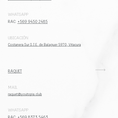
WHATSAPP
RAC:
+569 9450 2485
UBICACIÓN
Costanera Sur S.J.E. de Balaguer 5970, Vitacura
RAQUET
MAIL
raquet@youtopia.club
WHATSAPP
RAC:
+569 8373 5463