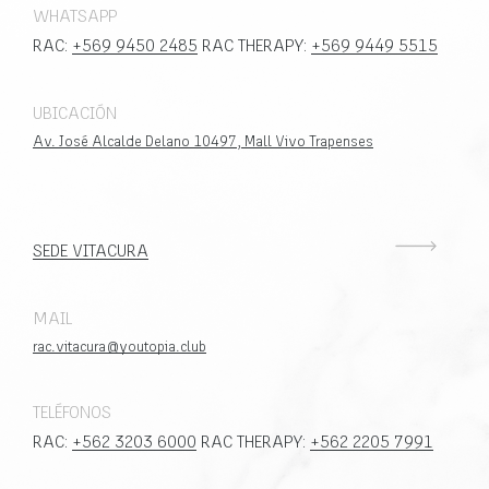
WHATSAPP
RAC:
+569 9450 2485
RAC THERAPY:
+569 9449 5515
UBICACIÓN
Av. José Alcalde Delano 10497, Mall Vivo Trapenses
SEDE VITACURA
MAIL
rac.vitacura@youtopia.club
TELÉFONOS
RAC:
+562 3203 6000
RAC THERAPY:
+562 2205 7991