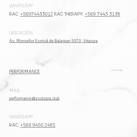
WHATSAPP
RAC:
+56974433012
RAC THERAPY:
+569 7443 3138
UBICACIÓN
Av. Monseñor Escrivá de Balaguer 5970, Vitacura
PERFORMANCE
MAIL
performance@youtopia.club
WHATSAPP
RAC:
+569 9450 2485