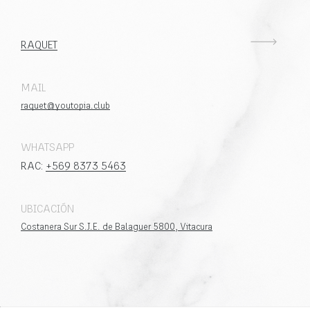
RAQUET
MAIL
raquet@youtopia.club
WHATSAPP
RAC:
+569 8373 5463
UBICACIÓN
Costanera Sur S.J.E. de Balaguer 5800, Vitacura