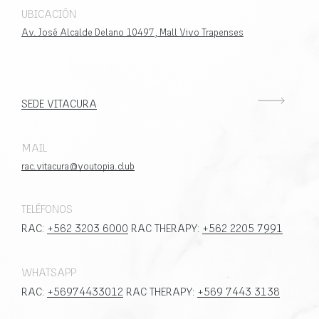
UBICACIÓN
Av. José Alcalde Delano 10497, Mall Vivo Trapenses
SEDE VITACURA
MAIL
rac.vitacura@youtopia.club
TELÉFONOS
RAC:
+562 3203 6000
RAC THERAPY:
+562 2205 7991
WHATSAPP
RAC:
+56974433012
RAC THERAPY:
+569 7443 3138