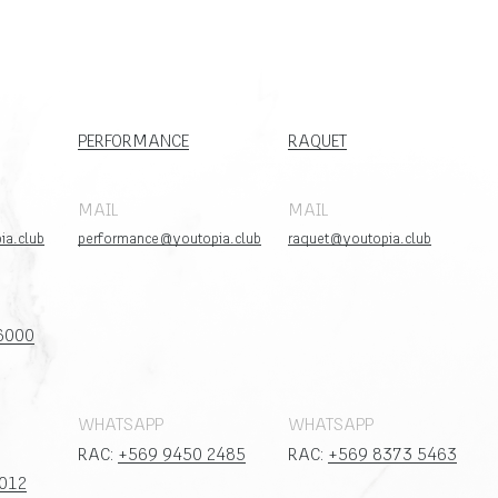
PERFORMANCE
RAQUET
MAIL
MAIL
ia.club
performance@youtopia.club
raquet@youtopia.club
6000
WHATSAPP
WHATSAPP
RAC:
+569 9450 2485
RAC:
+569 8373 5463
012