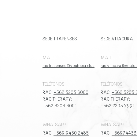
SEDE TRAPENSES
SEDE VITACURA
MAIL
MAIL
rac.trapenses@youtopia.club
rac.vitacura@youtop
TELÉFONOS
TELÉFONOS
RAC:
+562 3203 6000
RAC:
+562 3203 
RAC THERAPY:
RAC THERAPY:
+562 3203 6001
+562 2205 7991
WHATSAPP
WHATSAPP
RAC:
+569 9450 2485
RAC:
+56974433