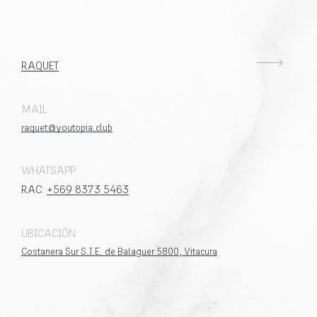
RAQUET
MAIL
raquet@youtopia.club
WHATSAPP
RAC:
+569 8373 5463
UBICACIÓN
Costanera Sur S.J.E. de Balaguer 5800, Vitacura