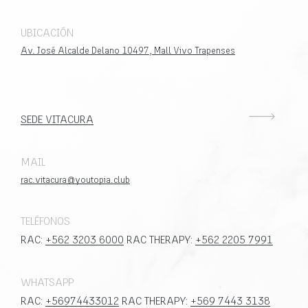
UBICACIÓN
Av. José Alcalde Delano 10497, Mall Vivo Trapenses
SEDE VITACURA
MAIL
rac.vitacura@youtopia.club
TELÉFONOS
RAC:
+562 3203 6000
RAC THERAPY:
+562 2205 7991
WHATSAPP
RAC:
+56974433012
RAC THERAPY:
+569 7443 3138