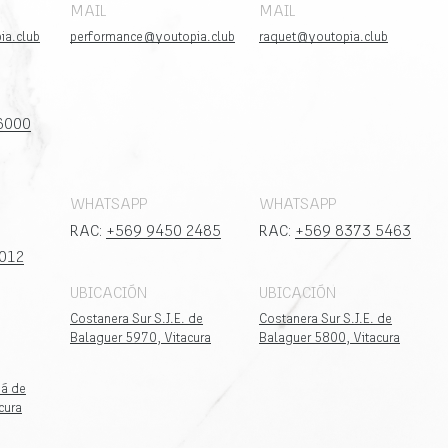
MAIL
MAIL
ia.club
performance@youtopia.club
raquet@youtopia.club
6000
WHATSAPP
WHATSAPP
RAC:
+569 9450 2485
RAC:
+569 8373 5463
012
UBICACIÓN
UBICACIÓN
Costanera Sur S.J.E. de
Costanera Sur S.J.E. de
Balaguer 5970, Vitacura
Balaguer 5800, Vitacura
vá de
cura