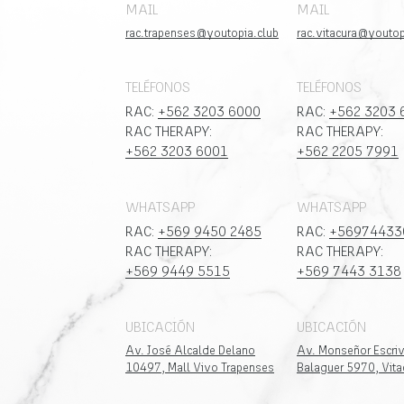
MAIL
MAIL
rac.trapenses@youtopia.club
rac.vitacura@youtop
TELÉFONOS
TELÉFONOS
RAC:
+562 3203 6000
RAC:
+562 3203 
RAC THERAPY:
RAC THERAPY:
+562 3203 6001
+562 2205 7991
WHATSAPP
WHATSAPP
RAC:
+569 9450 2485
RAC:
+56974433
RAC THERAPY:
RAC THERAPY:
+569 9449 5515
+569 7443 3138
UBICACIÓN
UBICACIÓN
Av. José Alcalde Delano
Av. Monseñor Escri
10497, Mall Vivo Trapenses
Balaguer 5970, Vita