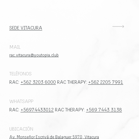
SEDE VITACURA
MAIL
rac.vitacura@youtopia.club
TELÉFONOS
RAC:
+562 3203 6000
RAC THERAPY:
+562 2205 7991
WHATSAPP
RAC:
+56974433012
RAC THERAPY:
+569 7443 3138
UBICACIÓN
Av. Monseñor Escrivá de Balaguer 5970, Vitacura