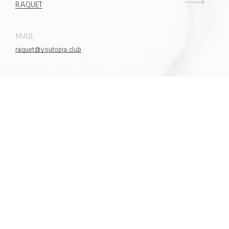
RAQUET
MAIL
raquet@youtopia.club
WHATSAPP
RAC:
+569 8373 5463
UBICACIÓN
Costanera Sur S.J.E. de Balaguer 5800, Vitacura
TÉRMINOS Y CONDICIONES