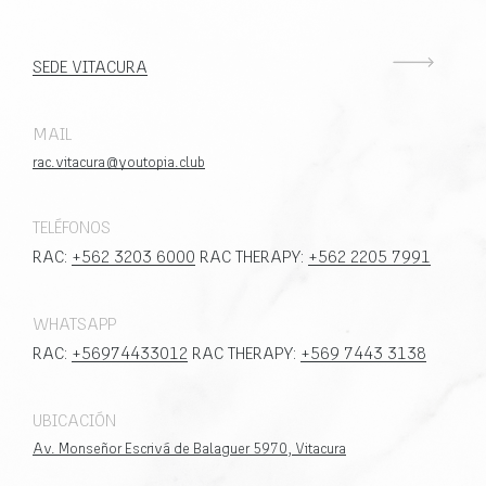
SEDE VITACURA
MAIL
rac.vitacura@youtopia.club
TELÉFONOS
RAC:
+562 3203 6000
RAC THERAPY:
+562 2205 7991
WHATSAPP
RAC:
+56974433012
RAC THERAPY:
+569 7443 3138
UBICACIÓN
Av. Monseñor Escrivá de Balaguer 5970, Vitacura