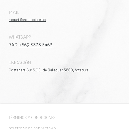
MAIL
raquet@youtopia.club
WHATSAPP
RAC:
+569 8373 5463
UBICACIÓN
Costanera Sur S.J.E. de Balaguer 5800, Vitacura
TÉRMINOS Y CONDICIONES