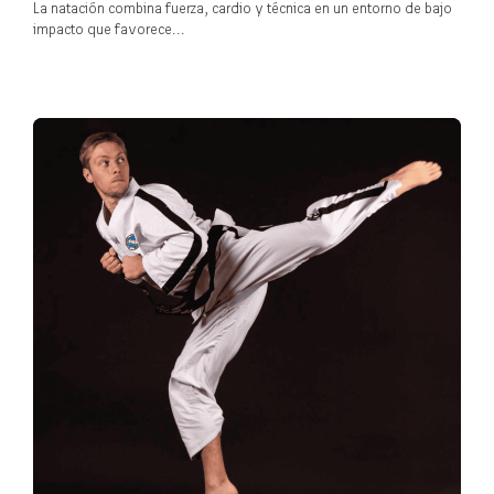
La natación combina fuerza, cardio y técnica en un entorno de bajo
impacto que favorece...